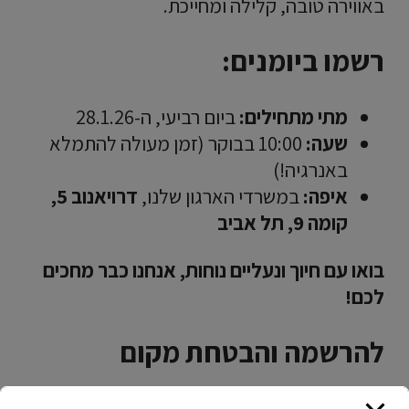
באווירה טובה, קלילה ומחייכת.
רשמו ביומנים:
מתי מתחילים:
ביום רביעי, ה-28.1.26
שעה:
10:00 בבוקר (זמן מעולה להתמלא
באנרגיה!)
איפה:
במשרדי הארגון שלנו,
דרויאנוב 5,
קומה 9, תל אביב
בואו עם חיוך ונעליים נוחות, אנחנו כבר מחכים
לכם!
להרשמה והבטחת מקום
צרו קשר עם מזכירות סניף ת"א בטלפון – 03-