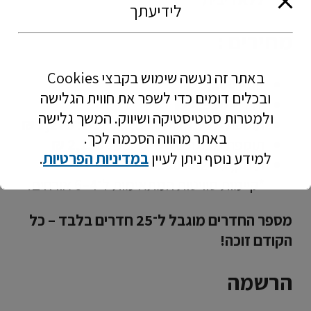
לידיעתך
מחירים :
באתר זה נעשה שימוש בקבצי
Cookies
זוג –
5,100 ₪
ובכלים דומים כדי לשפר את חווית הגלישה
יחיד –
4,590 ₪
ולמטרות סטטיסטיקה ושיווק. המשך גלישה
תוספת ילד בחדר הורים, גיל 2-12:
1,275 ₪
באתר מהווה הסכמה לכך.
תוספת מבוגר שלישי / רביעי:
2,150 ₪
למידע נוסף ניתן לעיין
במדיניות הפרטיות
.
תינוק, גיל 0-2:
180 ₪
*קיימות סוויטות המתאימות ל־4–6 אורחים.
מספר החדרים מוגבל ל־25 חדרים בלבד – כל
הקודם זוכה!
הרשמה