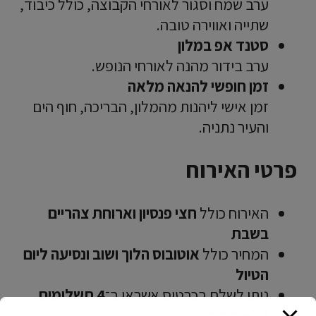
ערב שמח וסגור לאורחי הקבוצה, כולל כיבוד,
שתייה ואווירה טובה.
סטנד אפ במלון
ערב בידור מהנה לאורחי הנופש.
זמן חופשי להנאה מלאה
זמן אישי ליהנות מהמלון, הבריכה, חוף הים
והעיר נתניה.
פרטי האירוח
האירוח כולל
חצי פנסיון וארוחת צהריים
בשבת
המחיר כולל
אוטובוס הלוך ושוב ונסיעה ליום
הטיול
ניתן לשלם בכרטיס אשראי ב־
4 תשלומים
ללא ריבית